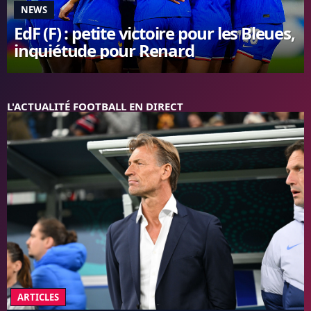
NEWS
FC BARCELONE
EdF (F) : petite victoire pour les Bleues,
MANCHESTER UNITED
inquiétude pour Renard
CHELSEA
ARSENAL
BAYERN
L'AVIS DE LA RÉDAC'
L'ACTUALITÉ FOOTBALL EN DIRECT
ARTICLES