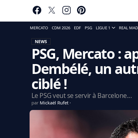
MERCATO
CDM 2026
EDF
PSG
LIGUE 1
REAL MAD
NEWS
PSG, Mercato : 
Dembélé, un aut
ciblé !
Le PSG veut se servir à Barcelone...
par
Mickaël Rufet