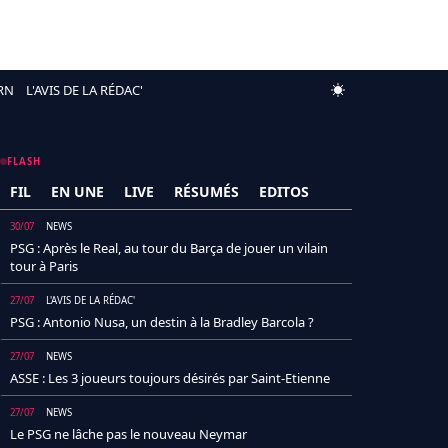
RN
L'AVIS DE LA RÉDAC'
FLASH
FIL
EN UNE
LIVE
RÉSUMÉS
EDITOS
30/07
NEWS
PSG : Après le Real, au tour du Barça de jouer un vilain
tour à Paris
27/07
L'AVIS DE LA RÉDAC'
PSG : Antonio Nusa, un destin à la Bradley Barcola ?
27/07
NEWS
ASSE : Les 3 joueurs toujours désirés par Saint-Etienne
27/07
NEWS
Le PSG ne lâche pas le nouveau Neymar