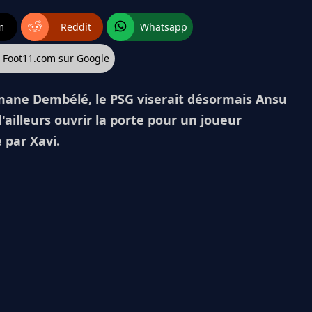
m
Reddit
Whatsapp
z Foot11.com sur Google
smane Dembélé, le PSG viserait désormais Ansu
d'ailleurs ouvrir la porte pour un joueur
 par Xavi.