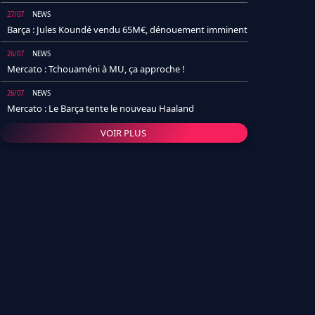
27/07
NEWS
Barça : Jules Koundé vendu 65M€, dénouement imminent
26/07
NEWS
Mercato : Tchouaméni à MU, ça approche !
26/07
NEWS
Mercato : Le Barça tente le nouveau Haaland
VOIR PLUS
26/07
NEWS
Real Madrid : Un socio annonce la date et le transfert de
Yan Diomande
25/07
NEWS
PSG : Après Arsenal, un autre club lâche l'affaire pour
Barcola
24/07
NEWS
Barça : Karim Adeyemi sème déjà la zizanie dans le
vestiaire !
24/07
L'AVIS DE LA RÉDAC'
Real Madrid : Pourquoi l'arrivée de Michael Olise va