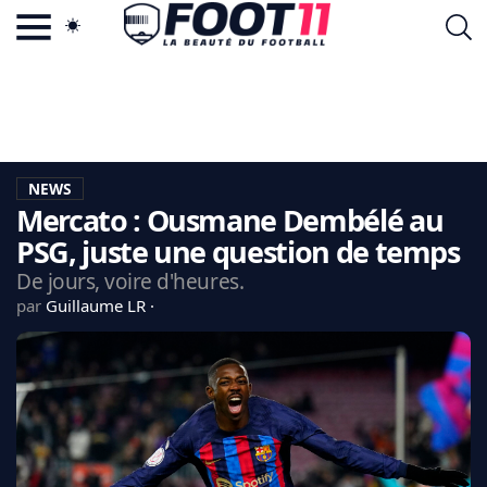
ACTU FOOTBALL POPULAIRE
FOOT11.COM
TAGS
LA TEAM
LA CHARTE
NEWS
VIE PRIVÉE
Mercato : Ousmane Dembélé au
CGU
CONTACTEZ-NOUS
PSG, juste une question de temps
De jours, voire d'heures.
par
Guillaume LR
MERCATO
CDM 2026
EDF
PSG
LIGUE 1
REAL MADRID