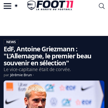
ACTU FOOTBALL POPULAIRE
FOOT11.COM
TAGS
LA TEAM
LA CHARTE
NEWS
VIE PRIVÉE
EdF, Antoine Griezmann :
CGU
CONTACTEZ-NOUS
"L'Allemagne, le premier beau
souvenir en sélection"
Le vice-capitaine était de corvée.
par
Jérémie Brun
MERCATO
CDM 2026
EDF
PSG
LIGUE 1
REAL MADRID