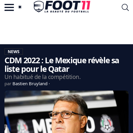
ACTU FOOTBALL POPULAIRE
FOOT11.COM
TAGS
LA TEAM
LA CHARTE
NEWS
VIE PRIVÉE
CDM 2022 : Le Mexique révèle sa
CGU
CONTACTEZ-NOUS
liste pour le Qatar
Un habitué de la compétition.
par
Bastien Bruyland
MERCATO
CDM 2026
EDF
PSG
LIGUE 1
REAL MADRID