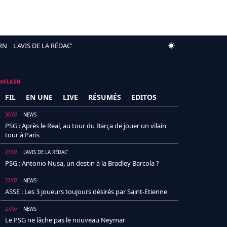
RN
L'AVIS DE LA RÉDAC'
FLASH
FIL
EN UNE
LIVE
RÉSUMÉS
EDITOS
30/07
NEWS
PSG : Après le Real, au tour du Barça de jouer un vilain
tour à Paris
27/07
L'AVIS DE LA RÉDAC'
PSG : Antonio Nusa, un destin à la Bradley Barcola ?
27/07
NEWS
ASSE : Les 3 joueurs toujours désirés par Saint-Etienne
27/07
NEWS
Le PSG ne lâche pas le nouveau Neymar