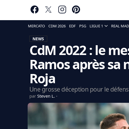
MERCATO
CDM 2026
EDF
PSG
LIGUE 1
REAL MAD
NEWS
CdM 2022 : le me
Ramos après sa n
Roja
Une grosse déception pour le défens
par
Steven L.