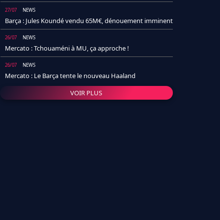
27/07
NEWS
Barça : Jules Koundé vendu 65M€, dénouement imminent
26/07
NEWS
Mercato : Tchouaméni à MU, ça approche !
26/07
NEWS
Mercato : Le Barça tente le nouveau Haaland
VOIR PLUS
26/07
NEWS
Real Madrid : Un socio annonce la date et le transfert de
Yan Diomande
25/07
NEWS
PSG : Après Arsenal, un autre club lâche l'affaire pour
Barcola
24/07
NEWS
Barça : Karim Adeyemi sème déjà la zizanie dans le
vestiaire !
24/07
L'AVIS DE LA RÉDAC'
Real Madrid : Pourquoi l'arrivée de Michael Olise va