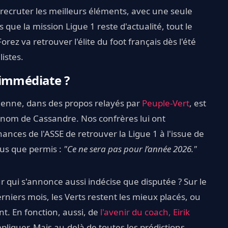
de recruter les meilleurs éléments, avec une seule
rs que la mission Ligue 1 reste d'actualité, tout le
ez va retrouver l'élite du foot français dès l'été
istes.
 immédiate ?
tienne, dans des propos relayés par
Peuple-Vert
, est
 nom de Cassandre. Nos confrères lui ont
nces de l'ASSE de retrouver la Ligue 1 à l'issue de
plus que permis :
"Ce ne sera pas pour l’année 2026."
qui s'annonce aussi indécise que disputée ? Sur le
rniers mois, les Verts restent les mieux placés, ou
t. En fonction, aussi, de
l'avenir du coach, Eirik
ompliquer. Mais au-delà de toutes les prédictions