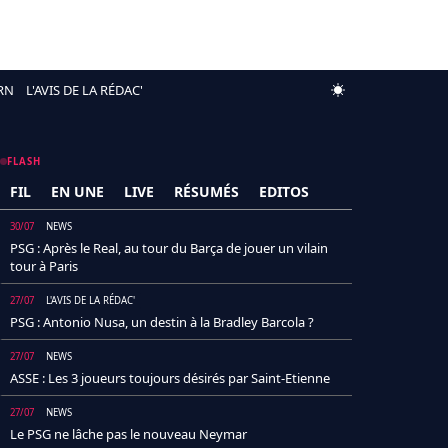
RN
L'AVIS DE LA RÉDAC'
FLASH
FIL
EN UNE
LIVE
RÉSUMÉS
EDITOS
30/07
NEWS
PSG : Après le Real, au tour du Barça de jouer un vilain
tour à Paris
27/07
L'AVIS DE LA RÉDAC'
PSG : Antonio Nusa, un destin à la Bradley Barcola ?
27/07
NEWS
ASSE : Les 3 joueurs toujours désirés par Saint-Etienne
27/07
NEWS
Le PSG ne lâche pas le nouveau Neymar