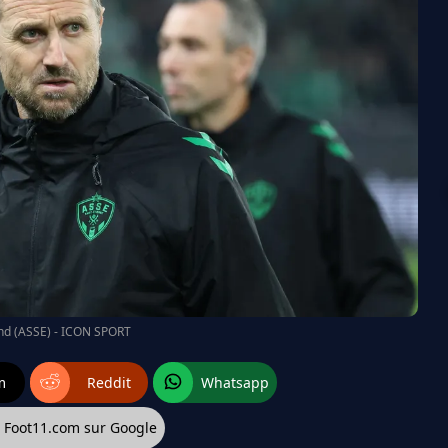
and (ASSE) - ICON SPORT
m
Reddit
Whatsapp
z Foot11.com sur Google