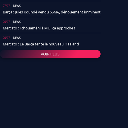
27/07
NEWS
Barça : Jules Koundé vendu 65M€, dénouement imminent
26/07
NEWS
Mercato : Tchouaméni à MU, ça approche !
26/07
NEWS
Mercato : Le Barça tente le nouveau Haaland
VOIR PLUS
26/07
NEWS
Real Madrid : Un socio annonce la date et le transfert de
Yan Diomande
25/07
NEWS
PSG : Après Arsenal, un autre club lâche l'affaire pour
Barcola
24/07
NEWS
Barça : Karim Adeyemi sème déjà la zizanie dans le
vestiaire !
24/07
L'AVIS DE LA RÉDAC'
Real Madrid : Pourquoi l'arrivée de Michael Olise va