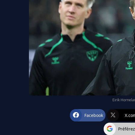
Eirik Hornel
Facebook
X.co
Préfére