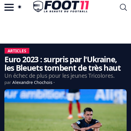
ACTU FOOTBALL POPULAIRE
FOOT11.COM
TAGS
LA TEAM
LA CHARTE
ARTICLES
VIE PRIVÉE
Euro 2023 : surpris par l'Ukraine,
CGU
CONTACTEZ-NOUS
les Bleuets tombent de très haut
Un échec de plus pour les jeunes Tricolores.
par
Alexandre Chochois
MERCATO
CDM 2026
EDF
PSG
LIGUE 1
REAL MADRID