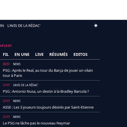
RN
L'AVIS DE LA RÉDAC'
FLASH
FIL
EN UNE
LIVE
RÉSUMÉS
EDITOS
30/07
NEWS
PSG : Après le Real, au tour du Barça de jouer un vilain
tour à Paris
27/07
L'AVIS DE LA RÉDAC'
PSG : Antonio Nusa, un destin à la Bradley Barcola ?
27/07
NEWS
ASSE : Les 3 joueurs toujours désirés par Saint-Etienne
27/07
NEWS
Le PSG ne lâche pas le nouveau Neymar