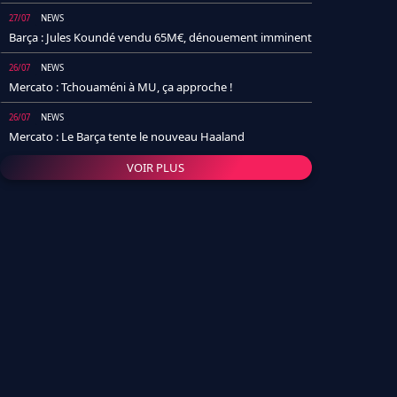
27/07
NEWS
Barça : Jules Koundé vendu 65M€, dénouement imminent
26/07
NEWS
Mercato : Tchouaméni à MU, ça approche !
26/07
NEWS
Mercato : Le Barça tente le nouveau Haaland
VOIR PLUS
26/07
NEWS
Real Madrid : Un socio annonce la date et le transfert de
Yan Diomande
25/07
NEWS
PSG : Après Arsenal, un autre club lâche l'affaire pour
Barcola
24/07
NEWS
Barça : Karim Adeyemi sème déjà la zizanie dans le
vestiaire !
24/07
L'AVIS DE LA RÉDAC'
Real Madrid : Pourquoi l'arrivée de Michael Olise va