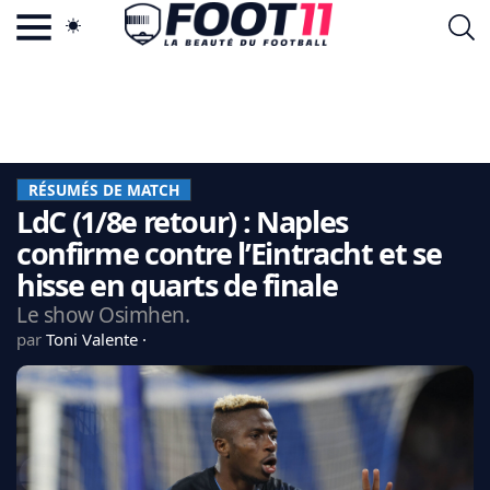
ACTU FOOTBALL POPULAIRE
FOOT11.COM
TAGS
LA TEAM
LA CHARTE
RÉSUMÉS DE MATCH
VIE PRIVÉE
LdC (1/8e retour) : Naples
CGU
CONTACTEZ-NOUS
confirme contre l’Eintracht et se
hisse en quarts de finale
Le show Osimhen.
par
Toni Valente
MERCATO
CDM 2026
EDF
PSG
LIGUE 1
REAL MADRID