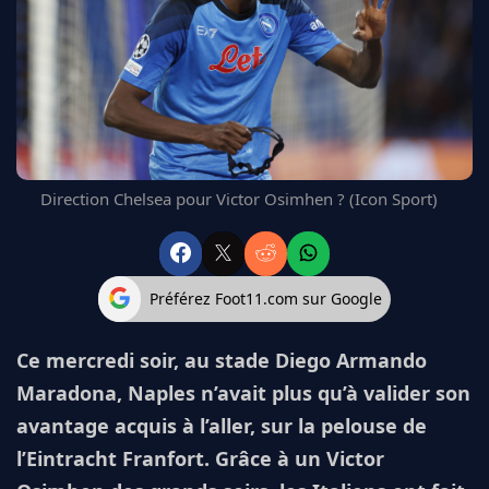
FC BARCELONE
MANCHESTER UNITED
CHELSEA
ARSENAL
BAYERN
L'AVIS DE LA RÉDAC'
Direction Chelsea pour Victor Osimhen ? (Icon Sport)
Préférez Foot11.com sur Google
Ce mercredi soir, au stade Diego Armando
Maradona, Naples n’avait plus qu’à valider son
avantage acquis à l’aller, sur la pelouse de
l’Eintracht Franfort. Grâce à un Victor