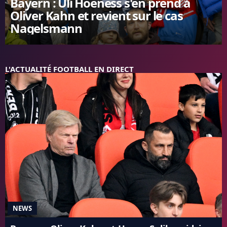
Bayern : Uli Hoeness s'en prend à
FC BARCELONE
Oliver Kahn et revient sur le cas
MANCHESTER UNITED
Nagelsmann
CHELSEA
ARSENAL
BAYERN
L'ACTUALITÉ FOOTBALL EN DIRECT
L'AVIS DE LA RÉDAC'
NEWS