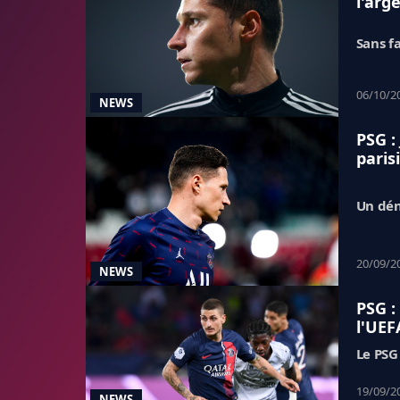
l'arg
Sans f
06/10/2
NEWS
PSG :
paris
Un dén
20/09/2
NEWS
PSG :
l'UEF
Le PSG 
19/09/2
NEWS