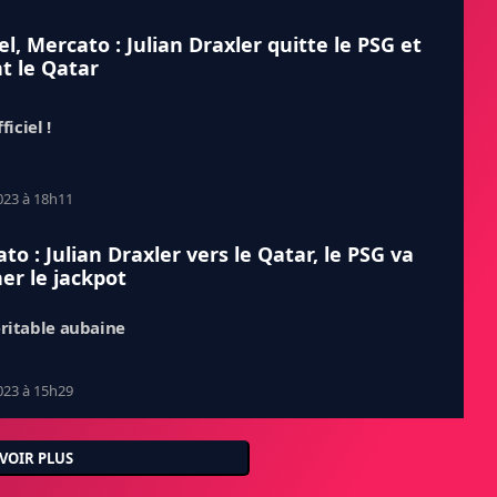
iel, Mercato : Julian Draxler quitte le PSG et
nt le Qatar
ficiel !
023 à 18h11
to : Julian Draxler vers le Qatar, le PSG va
er le jackpot
ritable aubaine
023 à 15h29
VOIR PLUS