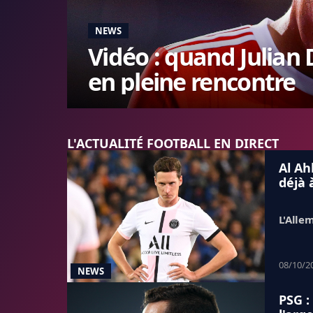
NEWS
Vidéo : quand Julian D
en pleine rencontre
L'ACTUALITÉ FOOTBALL EN DIRECT
Al Ahl
déjà 
L'Alle
08/10/2
NEWS
PSG :