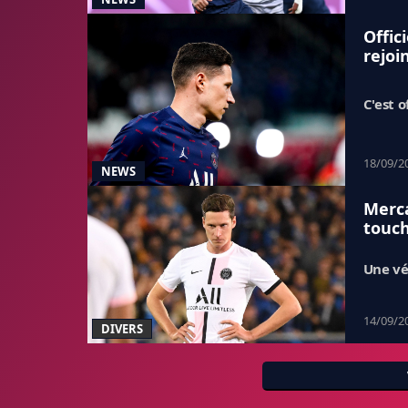
Offic
rejoi
C'est of
18/09/2
NEWS
Merca
touch
Une vé
14/09/2
DIVERS