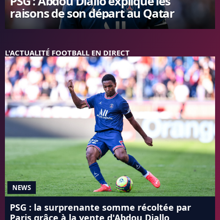
PSG : Abdou Diallo explique les
raisons de son départ au Qatar
FC BARCELONE
MANCHESTER UNITED
CHELSEA
ARSENAL
L'ACTUALITÉ FOOTBALL EN DIRECT
BAYERN
L'AVIS DE LA RÉDAC'
NEWS
PSG : la surprenante somme récoltée par
Paris grâce à la vente d'Abdou Diallo