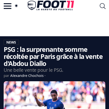
ACTU FOOTBALL POPULAIRE
FOOT11.COM
TAGS
LA TEAM
LA CHARTE
NEWS
VIE PRIVÉE
PSG : la surprenante somme
CGU
CONTACTEZ-NOUS
récoltée par Paris grâce à la vente
d'Abdou Diallo
Une belle vente pour le PSG.
par
Alexandre Chochois
MERCATO
CDM 2026
EDF
PSG
LIGUE 1
REAL MADRID