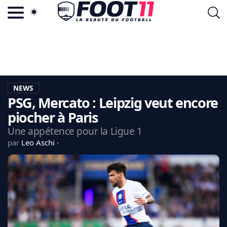
ACTU FOOTBALL POPULAIRE
FOOT11.COM
TAGS
LA TEAM
LA CHARTE
NEWS
VIE PRIVÉE
PSG, Mercato : Leipzig veut encore
CGU
CONTACTEZ-NOUS
piocher à Paris
Une appétence pour la Ligue 1
par
Leo Aschi
MERCATO
CDM 2026
EDF
PSG
LIGUE 1
REAL MADRID