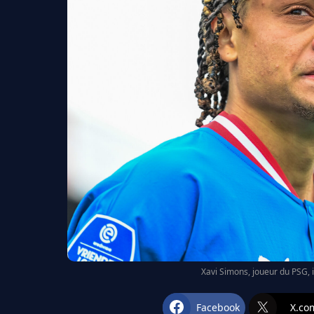
Xavi Simons, joueur du PSG, i
Facebook
X.co