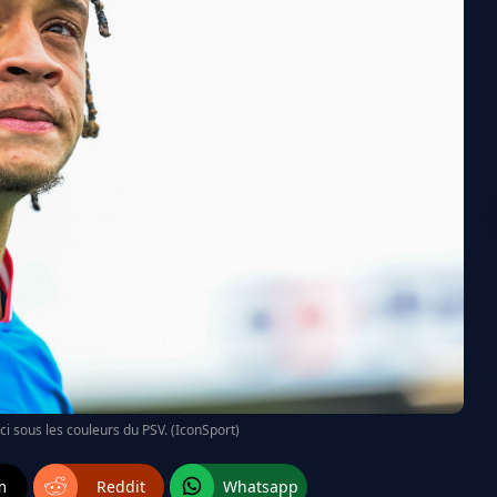
ci sous les couleurs du PSV. (IconSport)
m
Reddit
Whatsapp