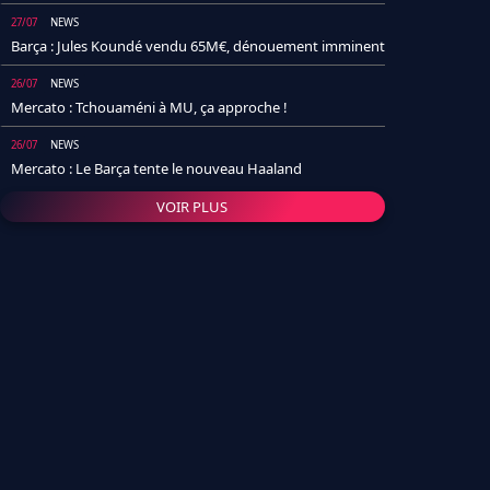
27/07
NEWS
Barça : Jules Koundé vendu 65M€, dénouement imminent
26/07
NEWS
Mercato : Tchouaméni à MU, ça approche !
26/07
NEWS
Mercato : Le Barça tente le nouveau Haaland
VOIR PLUS
26/07
NEWS
Real Madrid : Un socio annonce la date et le transfert de
Yan Diomande
25/07
NEWS
PSG : Après Arsenal, un autre club lâche l'affaire pour
Barcola
24/07
NEWS
Barça : Karim Adeyemi sème déjà la zizanie dans le
vestiaire !
24/07
L'AVIS DE LA RÉDAC'
Real Madrid : Pourquoi l'arrivée de Michael Olise va