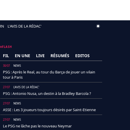
RN
L'AVIS DE LA RÉDAC'
FLASH
FIL
EN UNE
LIVE
RÉSUMÉS
EDITOS
30/07
NEWS
PSG : Après le Real, au tour du Barça de jouer un vilain
tour à Paris
27/07
L'AVIS DE LA RÉDAC'
PSG : Antonio Nusa, un destin à la Bradley Barcola ?
27/07
NEWS
ASSE : Les 3 joueurs toujours désirés par Saint-Etienne
27/07
NEWS
Le PSG ne lâche pas le nouveau Neymar