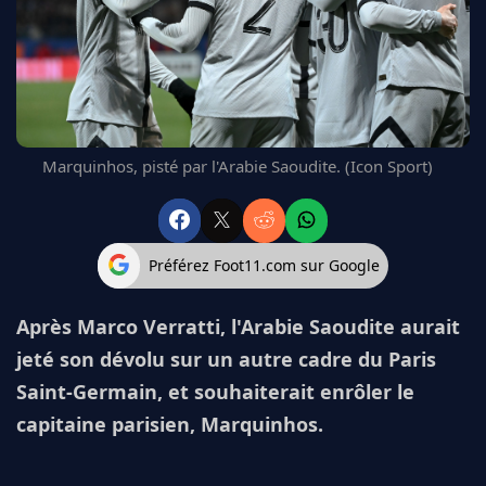
FC BARCELONE
MANCHESTER UNITED
CHELSEA
ARSENAL
BAYERN
L'AVIS DE LA RÉDAC'
Marquinhos, pisté par l'Arabie Saoudite. (Icon Sport)
Préférez Foot11.com sur Google
Après Marco Verratti, l'Arabie Saoudite aurait
jeté son dévolu sur un autre cadre du Paris
Saint-Germain, et souhaiterait enrôler le
capitaine parisien, Marquinhos.