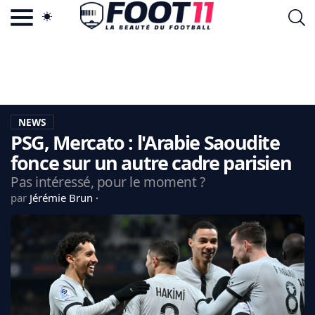
ACTU FOOTBALL POPULAIRE
FOOT11.COM
TAGS
LA TEAM
LA CHARTE
NEWS
VIE PRIVÉE
PSG, Mercato : l'Arabie Saoudite
CGU
CONTACTEZ-NOUS
fonce sur un autre cadre parisien
Pas intéressé, pour le moment ?
par
Jérémie Brun
MERCATO
CDM 2026
EDF
PSG
LIGUE 1
REAL MADRID