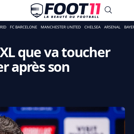
RID
FC BARCELONE
MANCHESTER UNITED
CHELSEA
ARSENAL
BAYE
XXL que va toucher
er après son