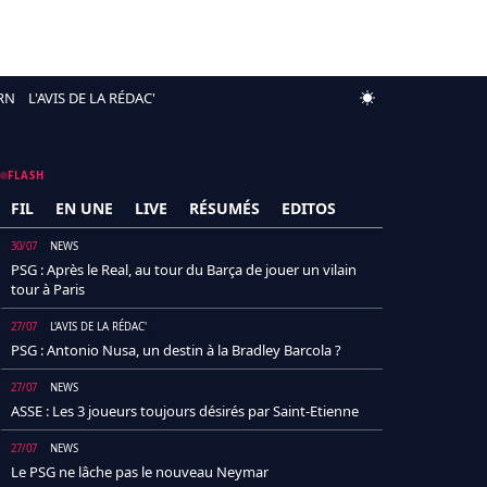
RN
L'AVIS DE LA RÉDAC'
FLASH
FIL
EN UNE
LIVE
RÉSUMÉS
EDITOS
30/07
NEWS
PSG : Après le Real, au tour du Barça de jouer un vilain
tour à Paris
27/07
L'AVIS DE LA RÉDAC'
PSG : Antonio Nusa, un destin à la Bradley Barcola ?
27/07
NEWS
ASSE : Les 3 joueurs toujours désirés par Saint-Etienne
27/07
NEWS
Le PSG ne lâche pas le nouveau Neymar