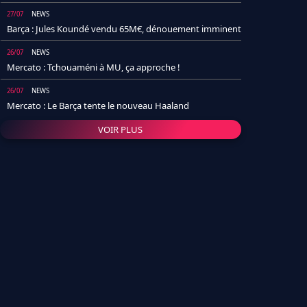
27/07
NEWS
Barça : Jules Koundé vendu 65M€, dénouement imminent
26/07
NEWS
Mercato : Tchouaméni à MU, ça approche !
26/07
NEWS
Mercato : Le Barça tente le nouveau Haaland
VOIR PLUS
26/07
NEWS
Real Madrid : Un socio annonce la date et le transfert de
Yan Diomande
25/07
NEWS
PSG : Après Arsenal, un autre club lâche l'affaire pour
Barcola
24/07
NEWS
Barça : Karim Adeyemi sème déjà la zizanie dans le
vestiaire !
24/07
L'AVIS DE LA RÉDAC'
Real Madrid : Pourquoi l'arrivée de Michael Olise va