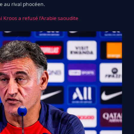
e au rival phocéen.
i Kroos a refusé l’Arabie saoudite