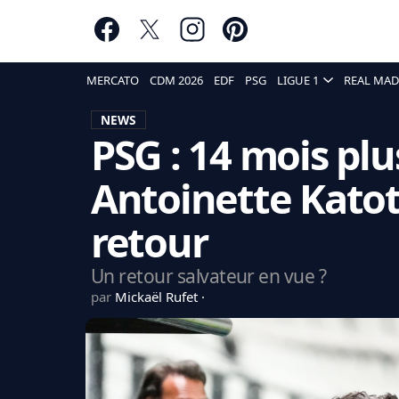
MERCATO
CDM 2026
EDF
PSG
LIGUE 1
REAL MAD
NEWS
PSG : 14 mois plu
Antoinette Katot
retour
Un retour salvateur en vue ?
par
Mickaël Rufet