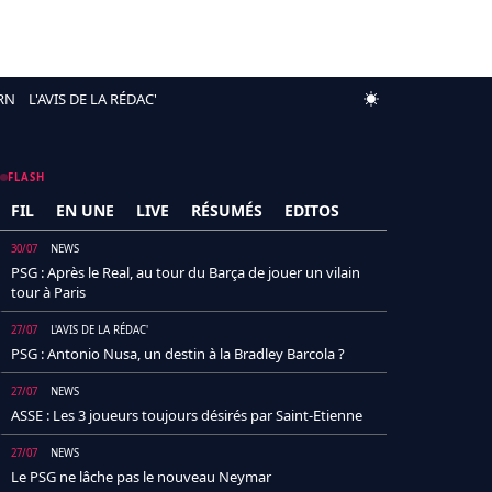
RN
L'AVIS DE LA RÉDAC'
FLASH
FIL
EN UNE
LIVE
RÉSUMÉS
EDITOS
30/07
NEWS
PSG : Après le Real, au tour du Barça de jouer un vilain
tour à Paris
27/07
L'AVIS DE LA RÉDAC'
PSG : Antonio Nusa, un destin à la Bradley Barcola ?
27/07
NEWS
ASSE : Les 3 joueurs toujours désirés par Saint-Etienne
27/07
NEWS
Le PSG ne lâche pas le nouveau Neymar