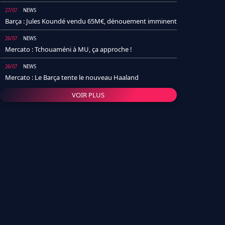
27/07
NEWS
Barça : Jules Koundé vendu 65M€, dénouement imminent
26/07
NEWS
Mercato : Tchouaméni à MU, ça approche !
26/07
NEWS
Mercato : Le Barça tente le nouveau Haaland
VOIR PLUS
26/07
NEWS
Real Madrid : Un socio annonce la date et le transfert de
Yan Diomande
25/07
NEWS
PSG : Après Arsenal, un autre club lâche l'affaire pour
Barcola
24/07
NEWS
Barça : Karim Adeyemi sème déjà la zizanie dans le
vestiaire !
24/07
L'AVIS DE LA RÉDAC'
Real Madrid : Pourquoi l'arrivée de Michael Olise va