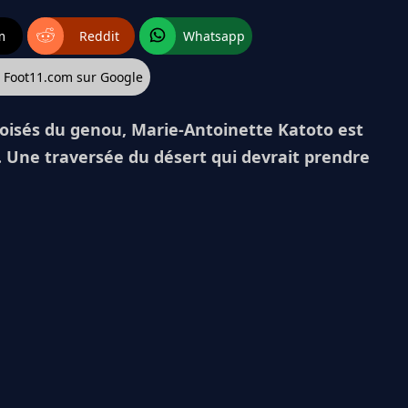
m
Reddit
Whatsapp
z Foot11.com sur Google
roisés du genou, Marie-Antoinette Katoto est
. Une traversée du désert qui devrait prendre