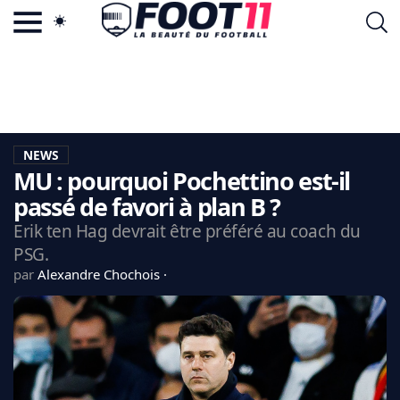
ACTU FOOTBALL POPULAIRE
FOOT11.COM
TAGS
LA TEAM
LA CHARTE
NEWS
VIE PRIVÉE
MU : pourquoi Pochettino est-il
CGU
CONTACTEZ-NOUS
passé de favori à plan B ?
Erik ten Hag devrait être préféré au coach du
PSG.
par
Alexandre Chochois
MERCATO
CDM 2026
EDF
PSG
LIGUE 1
REAL MADRID