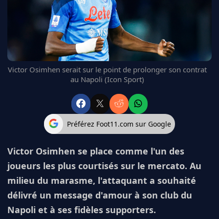
FC BARCELONE
MANCHESTER UNITED
CHELSEA
ARSENAL
BAYERN
Victor Osimhen serait sur le point de prolonger son contrat
L'AVIS DE LA RÉDAC'
au Napoli (Icon Sport)
Préférez Foot11.com sur Google
Victor Osimhen se place comme l'un des
joueurs les plus courtisés sur le mercato. Au
milieu du marasme, l'attaquant a souhaité
délivré un message d'amour à son club du
Napoli et à ses fidèles supporters.