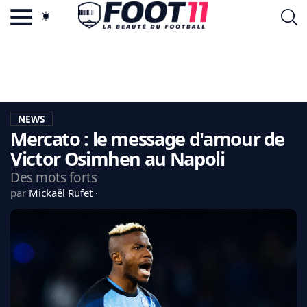
ACTU FOOTBALL POPULAIRE
FOOT11.COM
TAGS
LA TEAM
LA CHARTE
NEWS
VIE PRIVÉE
Mercato : le message d'amour de
CGU
CONTACTEZ-NOUS
Victor Osimhen au Napoli
Des mots forts
par
Mickaël Rufet
MERCATO
CDM 2026
EDF
PSG
LIGUE 1
REAL MADRID