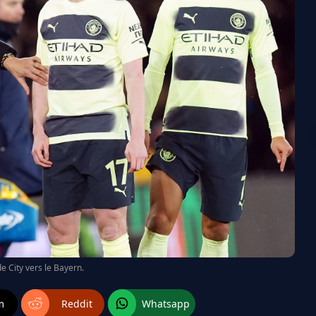
e City vers le Bayern.
m
Reddit
Whatsapp