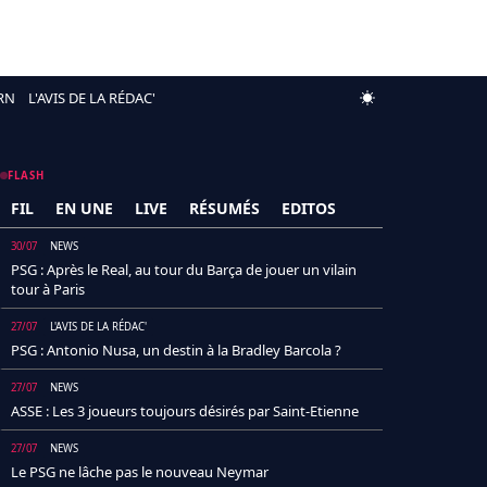
RN
L'AVIS DE LA RÉDAC'
FLASH
FIL
EN UNE
LIVE
RÉSUMÉS
EDITOS
30/07
NEWS
PSG : Après le Real, au tour du Barça de jouer un vilain
tour à Paris
27/07
L'AVIS DE LA RÉDAC'
PSG : Antonio Nusa, un destin à la Bradley Barcola ?
27/07
NEWS
ASSE : Les 3 joueurs toujours désirés par Saint-Etienne
27/07
NEWS
Le PSG ne lâche pas le nouveau Neymar