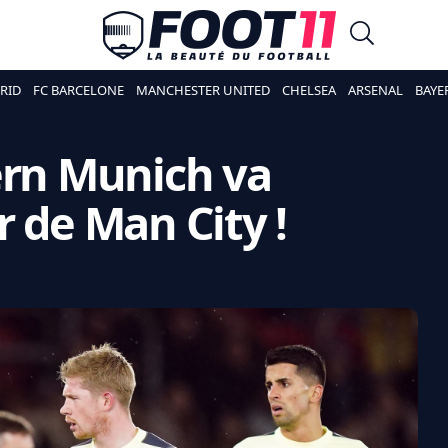
RID
FC BARCELONE
MANCHESTER UNITED
CHELSEA
ARSENAL
BAYE
ern Munich va
r de Man City !