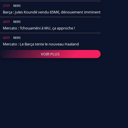
27/07
NEWS
Barça : Jules Koundé vendu 65M€, dénouement imminent
26/07
NEWS
Mercato : Tchouaméni à MU, ça approche !
26/07
NEWS
Mercato : Le Barça tente le nouveau Haaland
VOIR PLUS
26/07
NEWS
Real Madrid : Un socio annonce la date et le transfert de
Yan Diomande
25/07
NEWS
PSG : Après Arsenal, un autre club lâche l'affaire pour
Barcola
24/07
NEWS
Barça : Karim Adeyemi sème déjà la zizanie dans le
vestiaire !
24/07
L'AVIS DE LA RÉDAC'
Real Madrid : Pourquoi l'arrivée de Michael Olise va