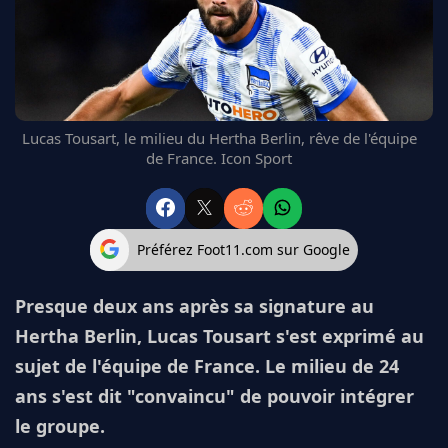
FC BARCELONE
MANCHESTER UNITED
CHELSEA
ARSENAL
BAYERN
Lucas Tousart, le milieu du Hertha Berlin, rêve de l'équipe
L'AVIS DE LA RÉDAC'
de France. Icon Sport
Préférez Foot11.com sur Google
Presque deux ans après sa signature au
Hertha Berlin, Lucas Tousart s'est exprimé au
sujet de l'équipe de France. Le milieu de 24
ans s'est dit "convaincu" de pouvoir intégrer
le groupe.