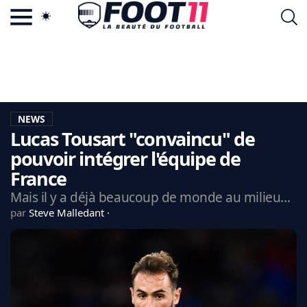
ACTU FOOTBALL POPULAIRE
FOOT11.COM
TAGS
LA TEAM
LA CHARTE
NEWS
VIE PRIVÉE
Lucas Tousart "convaincu" de
CGU
CONTACTEZ-NOUS
pouvoir intégrer l'équipe de
France
Mais il y a déjà beaucoup de monde au milieu…
par
Steve Malledant
MERCATO
CDM 2026
EDF
PSG
LIGUE 1
REAL MADRID