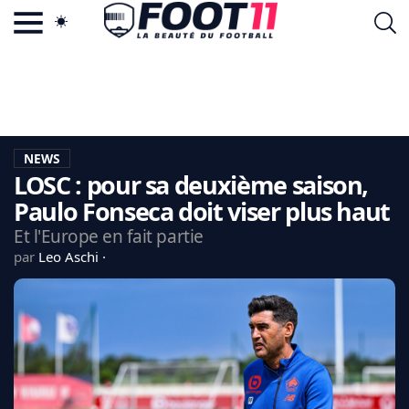
ACTU FOOTBALL POPULAIRE
FOOT11.COM
TAGS
LA TEAM
LA CHARTE
NEWS
VIE PRIVÉE
LOSC : pour sa deuxième saison,
CGU
CONTACTEZ-NOUS
Paulo Fonseca doit viser plus haut
Et l'Europe en fait partie
par
Leo Aschi
MERCATO
CDM 2026
EDF
PSG
LIGUE 1
REAL MADRID