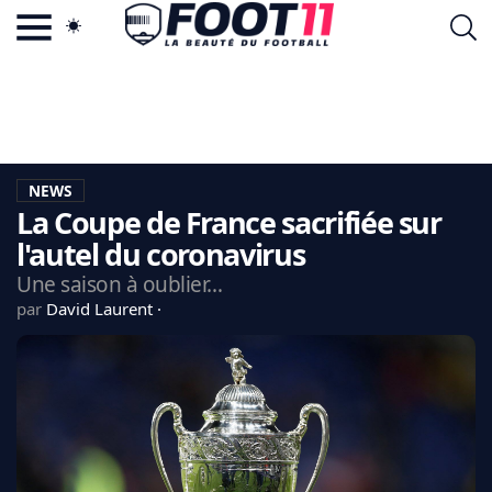
ACTU FOOTBALL POPULAIRE
FOOT11.COM
TAGS
LA TEAM
LA CHARTE
NEWS
VIE PRIVÉE
La Coupe de France sacrifiée sur
CGU
CONTACTEZ-NOUS
l'autel du coronavirus
Une saison à oublier…
par
David Laurent
MERCATO
CDM 2026
EDF
PSG
LIGUE 1
REAL MADRID