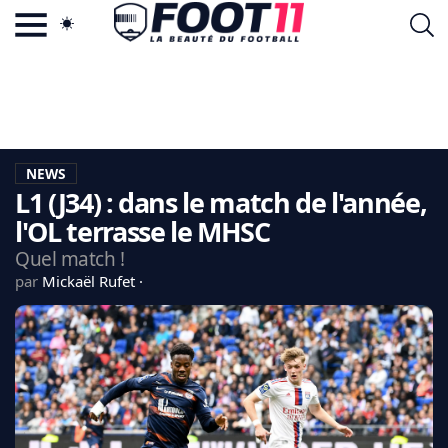
ACTU FOOTBALL POPULAIRE
FOOT11.COM
TAGS
LA TEAM
LA CHARTE
NEWS
VIE PRIVÉE
L1 (J34) : dans le match de l'année,
CGU
CONTACTEZ-NOUS
l'OL terrasse le MHSC
Quel match !
par
Mickaël Rufet
MERCATO
CDM 2026
EDF
PSG
LIGUE 1
REAL MADRID