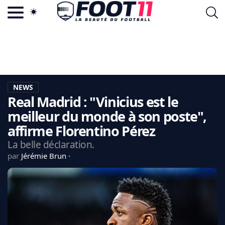
ACTU FOOTBALL POPULAIRE
FOOT11.COM
TAGS
LA TEAM
LA CHARTE
NEWS
VIE PRIVÉE
Real Madrid : "Vinicius est le
CGU
CONTACTEZ-NOUS
meilleur du monde à son poste",
affirme Florentino Pérez
La belle déclaration.
par
Jérémie Brun
MERCATO
CDM 2026
EDF
PSG
LIGUE 1
REAL MADRID