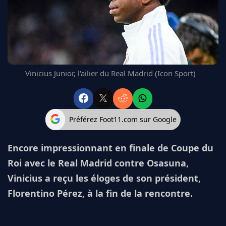
FC BARCELONE
MANCHESTER UNITED
CHELSEA
ARSENAL
BAYERN
L'AVIS DE LA RÉDAC'
Vinicius Junior, l'ailier du Real Madrid (Icon Sport)
Préférez Foot11.com sur Google
Encore impressionnant en finale de Coupe du
Roi avec le Real Madrid contre Osasuna,
Vinicius a reçu les éloges de son président,
Florentino Pérez, à la fin de la rencontre.