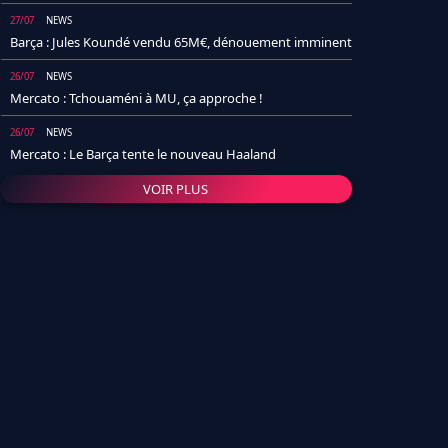
27/07
NEWS
Barça : Jules Koundé vendu 65M€, dénouement imminent
26/07
NEWS
Mercato : Tchouaméni à MU, ça approche !
26/07
NEWS
Mercato : Le Barça tente le nouveau Haaland
VOIR PLUS
26/07
NEWS
Real Madrid : Un socio annonce la date et le transfert de
Yan Diomande
25/07
NEWS
PSG : Après Arsenal, un autre club lâche l'affaire pour
Barcola
24/07
NEWS
Barça : Karim Adeyemi sème déjà la zizanie dans le
vestiaire !
24/07
L'AVIS DE LA RÉDAC'
Real Madrid : Pourquoi l'arrivée de Michael Olise va