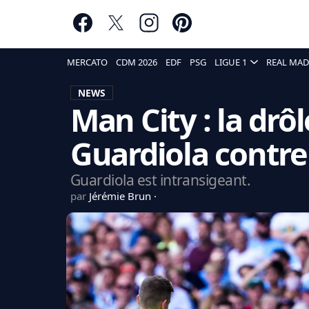
MERCATO
CDM 2026
EDF
PSG
LIGUE 1
REAL MAD
NEWS
Man City : la drô
Guardiola contr
Guardiola est intransigeant.
par
Jérémie Brun