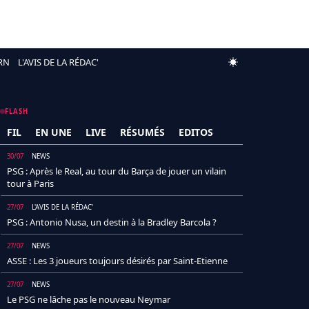
RN
L'AVIS DE LA RÉDAC'
FLASH
FIL
EN UNE
LIVE
RÉSUMÉS
EDITOS
30/07
NEWS
PSG : Après le Real, au tour du Barça de jouer un vilain
tour à Paris
27/07
L'AVIS DE LA RÉDAC'
PSG : Antonio Nusa, un destin à la Bradley Barcola ?
27/07
NEWS
ASSE : Les 3 joueurs toujours désirés par Saint-Etienne
27/07
NEWS
Le PSG ne lâche pas le nouveau Neymar