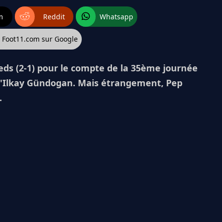
m
Reddit
Whatsapp
z Foot11.com sur Google
eds (2-1) pour le compte de la 35ème journée
d'Ilkay Gündogan. Mais étrangement, Pep
.