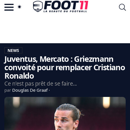
ACTU FOOTBALL POPULAIRE
FOOT11.COM
TAGS
LA TEAM
LA CHARTE
NEWS
VIE PRIVÉE
Juventus, Mercato : Griezmann
CGU
CONTACTEZ-NOUS
convoité pour remplacer Cristiano
Ronaldo
Ce n'est pas prêt de se faire...
par
Douglas De Graaf
MERCATO
CDM 2026
EDF
PSG
LIGUE 1
REAL MADRID