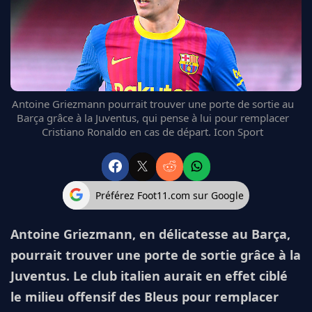
FC BARCELONE
MANCHESTER UNITED
CHELSEA
ARSENAL
BAYERN
L'AVIS DE LA RÉDAC'
Antoine Griezmann pourrait trouver une porte de sortie au
Barça grâce à la Juventus, qui pense à lui pour remplacer
Cristiano Ronaldo en cas de départ. Icon Sport
Préférez Foot11.com sur Google
Antoine Griezmann, en délicatesse au Barça,
pourrait trouver une porte de sortie grâce à la
Juventus. Le club italien aurait en effet ciblé
le milieu offensif des Bleus pour remplacer