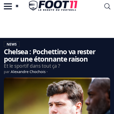
ACTU FOOTBALL POPULAIRE
FOOT11.COM
TAGS
LA TEAM
LA CHARTE
NEWS
VIE PRIVÉE
Chelsea : Pochettino va rester
CGU
CONTACTEZ-NOUS
pour une étonnante raison
Et le sportif dans tout ça ?
par
Alexandre Chochois
MERCATO
CDM 2026
EDF
PSG
LIGUE 1
REAL MADRID