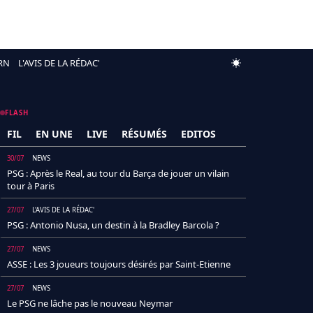
RN
L'AVIS DE LA RÉDAC'
FLASH
FIL
EN UNE
LIVE
RÉSUMÉS
EDITOS
30/07
NEWS
PSG : Après le Real, au tour du Barça de jouer un vilain
tour à Paris
27/07
L'AVIS DE LA RÉDAC'
PSG : Antonio Nusa, un destin à la Bradley Barcola ?
27/07
NEWS
ASSE : Les 3 joueurs toujours désirés par Saint-Etienne
27/07
NEWS
Le PSG ne lâche pas le nouveau Neymar