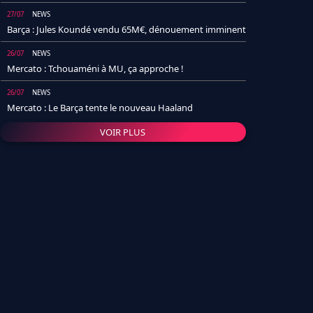
27/07
NEWS
Barça : Jules Koundé vendu 65M€, dénouement imminent
26/07
NEWS
Mercato : Tchouaméni à MU, ça approche !
26/07
NEWS
Mercato : Le Barça tente le nouveau Haaland
VOIR PLUS
26/07
NEWS
Real Madrid : Un socio annonce la date et le transfert de
Yan Diomande
25/07
NEWS
PSG : Après Arsenal, un autre club lâche l'affaire pour
Barcola
24/07
NEWS
Barça : Karim Adeyemi sème déjà la zizanie dans le
vestiaire !
24/07
L'AVIS DE LA RÉDAC'
Real Madrid : Pourquoi l'arrivée de Michael Olise va