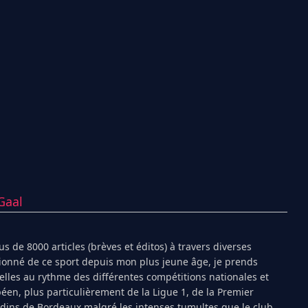
Gaal
s de 8000 articles (brèves et éditos) à travers diverses
ionné de ce sport depuis mon plus jeune âge, je prends
ielles au rythme des différentes compétitions nationales et
péen, plus particulièrement de la Ligue 1, de la Premier
ndins de Bordeaux malgré les intenses tumultes que le club