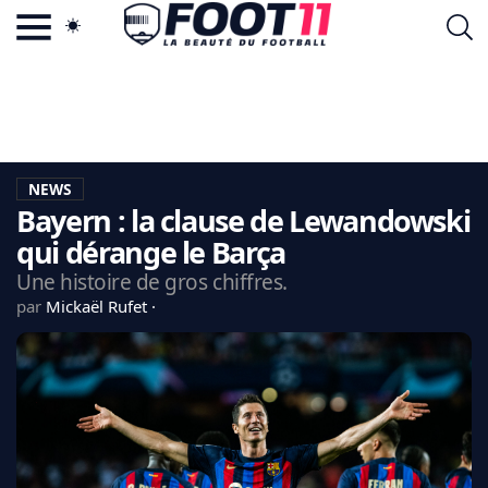
ACTU FOOTBALL POPULAIRE
FOOT11.COM
TAGS
LA TEAM
LA CHARTE
NEWS
VIE PRIVÉE
Bayern : la clause de Lewandowski
CGU
CONTACTEZ-NOUS
qui dérange le Barça
Une histoire de gros chiffres.
par
Mickaël Rufet
MERCATO
CDM 2026
EDF
PSG
LIGUE 1
REAL MADRID