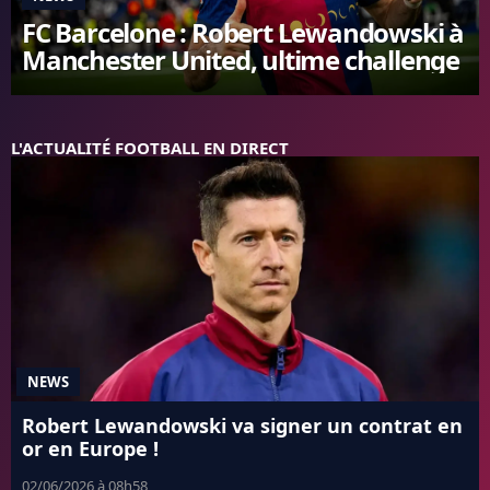
FC Barcelone : Robert Lewandowski à
FC BARCELONE
MANCHESTER UNITED
Manchester United, ultime challenge
CHELSEA
ARSENAL
BAYERN
L'ACTUALITÉ FOOTBALL EN DIRECT
L'AVIS DE LA RÉDAC'
NEWS
Robert Lewandowski va signer un contrat en
or en Europe !
02/06/2026 à 08h58