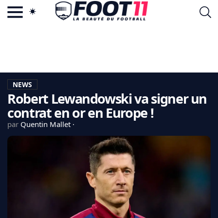
ACTU FOOTBALL POPULAIRE
FOOT11.COM
TAGS
LA TEAM
LA CHARTE
NEWS
VIE PRIVÉE
Robert Lewandowski va signer un
CGU
CONTACTEZ-NOUS
contrat en or en Europe !
par
Quentin Mallet
MERCATO
CDM 2026
EDF
PSG
LIGUE 1
REAL MADRID