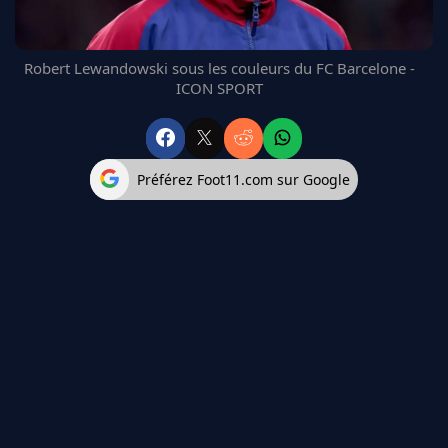
FC BARCELONE
MANCHESTER UNITED
Robert Lewandowski sous les couleurs du FC Barcelone -
CHELSEA
ICON SPORT
ARSENAL
BAYERN
L'AVIS DE LA RÉDAC'
Préférez Foot11.com sur Google