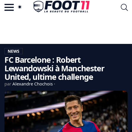
ACTU FOOTBALL POPULAIRE
FOOT11.COM
TAGS
LA TEAM
LA CHARTE
NEWS
VIE PRIVÉE
FC Barcelone : Robert
CGU
CONTACTEZ-NOUS
Lewandowski à Manchester
United, ultime challenge
par
Alexandre Chochois
MERCATO
CDM 2026
EDF
PSG
LIGUE 1
REAL MADRID