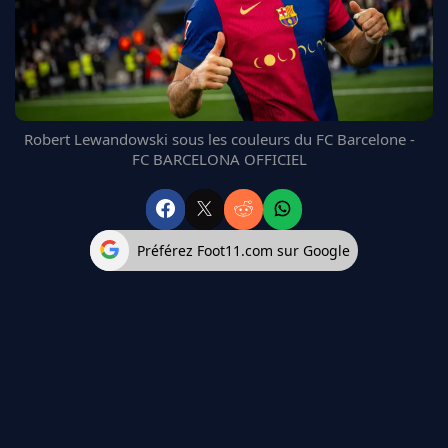
FC BARCELONE
MANCHESTER UNITED
CHELSEA
ARSENAL
BAYERN
Robert Lewandowski sous les couleurs du FC Barcelone -
L'AVIS DE LA RÉDAC'
FC BARCELONA OFFICIEL
Préférez Foot11.com sur Google