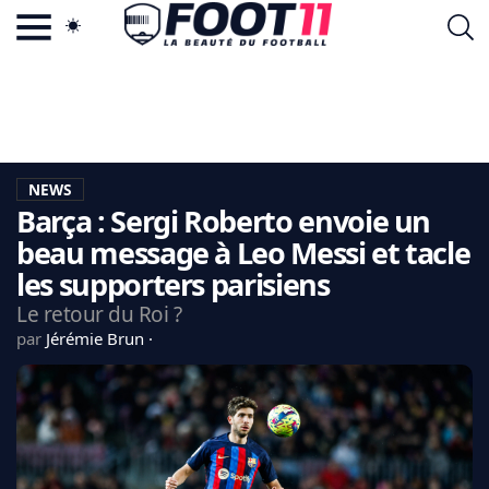
ACTU FOOTBALL POPULAIRE
FOOT11.COM
TAGS
LA TEAM
LA CHARTE
NEWS
VIE PRIVÉE
Barça : Sergi Roberto envoie un
CGU
CONTACTEZ-NOUS
beau message à Leo Messi et tacle
les supporters parisiens
Le retour du Roi ?
par
Jérémie Brun
MERCATO
CDM 2026
EDF
PSG
LIGUE 1
REAL MADRID