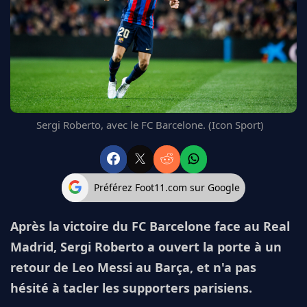
FC BARCELONE
MANCHESTER UNITED
CHELSEA
ARSENAL
BAYERN
L'AVIS DE LA RÉDAC'
Sergi Roberto, avec le FC Barcelone. (Icon Sport)
Préférez Foot11.com sur Google
Après la victoire du FC Barcelone face au Real
Madrid, Sergi Roberto a ouvert la porte à un
retour de Leo Messi au Barça, et n'a pas
hésité à tacler les supporters parisiens.