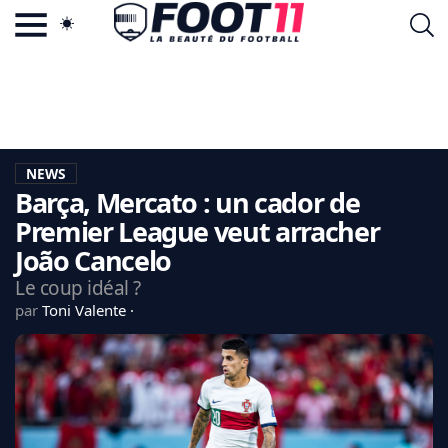
ACTU FOOTBALL POPULAIRE
FOOT11.COM
TAGS
LA TEAM
LA CHARTE
NEWS
VIE PRIVÉE
Barça, Mercato : un cador de
CGU
CONTACTEZ-NOUS
Premier League veut arracher
João Cancelo
Le coup idéal ?
par
Toni Valente
MERCATO
CDM 2026
EDF
PSG
LIGUE 1
REAL MADRID