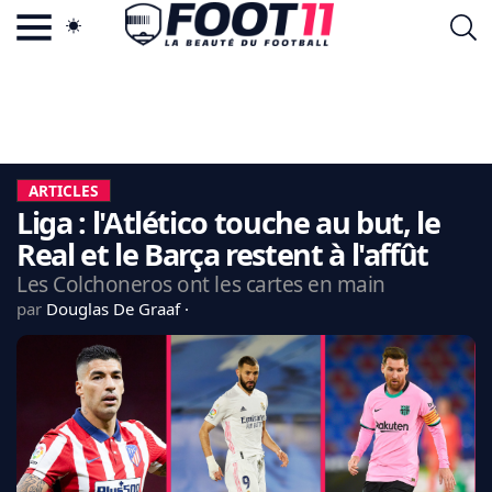
ACTU FOOTBALL POPULAIRE
FOOT11.COM
TAGS
LA TEAM
LA CHARTE
ARTICLES
VIE PRIVÉE
Liga : l'Atlético touche au but, le
CGU
CONTACTEZ-NOUS
Real et le Barça restent à l'affût
Les Colchoneros ont les cartes en main
par
Douglas De Graaf
MERCATO
CDM 2026
EDF
PSG
LIGUE 1
REAL MADRID