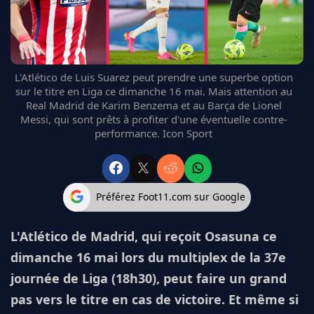
FC BARCELONE
MANCHESTER UNITED
CHELSEA
ARSENAL
L'Atlético de Luis Suarez peut prendre une superbe option
BAYERN
sur le titre en Liga ce dimanche 16 mai. Mais attention au
L'AVIS DE LA RÉDAC'
Real Madrid de Karim Benzema et au Barça de Lionel
Messi, qui sont prêts à profiter d'une éventuelle contre-
performance. Icon Sport
Préférez Foot11.com sur Google
L'Atlético de Madrid, qui reçoit Osasuna ce
dimanche 16 mai lors du multiplex de la 37e
journée de Liga (18h30), peut faire un grand
pas vers le titre en cas de victoire. Et même si