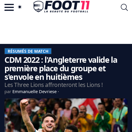
ACTU FOOTBALL POPULAIRE
FOOT11.COM
TAGS
LA TEAM
LA CHARTE
RÉSUMÉS DE MATCH
VIE PRIVÉE
CDM 2022 : l'Angleterre valide la
CGU
CONTACTEZ-NOUS
première place du groupe et
s'envole en huitièmes
Les Three Lions affronteront les Lions !
par
Emmanuelle Devriese
MERCATO
CDM 2026
EDF
PSG
LIGUE 1
REAL MADRID