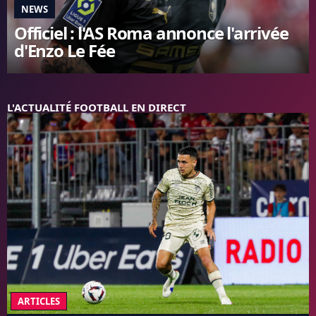
NEWS
FC BARCELONE
Officiel : l'AS Roma annonce l'arrivée
MANCHESTER UNITED
d'Enzo Le Fée
CHELSEA
ARSENAL
BAYERN
L'AVIS DE LA RÉDAC'
L'ACTUALITÉ FOOTBALL EN DIRECT
ARTICLES