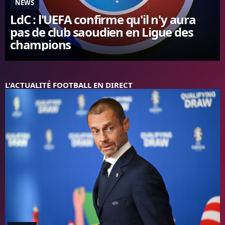
NEWS
FC BARCELONE
LdC : l'UEFA confirme qu'il n'y aura
MANCHESTER UNITED
pas de club saoudien en Ligue des
CHELSEA
champions
ARSENAL
BAYERN
L'AVIS DE LA RÉDAC'
L'ACTUALITÉ FOOTBALL EN DIRECT