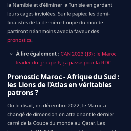
la Namibie et d'éliminer la Tunisie en gardant
leurs cages inviolées. Sur le papier, les demi-
finalistes de la dernière Coupe du monde
partiront néanmoins avec la faveur des
pronostics
.
À lire également
:
CAN 2023 (J3) : le Maroc
leader du groupe F, ça passe pour la RDC
Pronostic Maroc - Afrique du Sud :
les Lions de l'Atlas en véritables
patrons ?
On le disait, en décembre 2022, le Maroc a
changé de dimension en atteignant le dernier
carré de la Coupe du monde au Qatar. Les