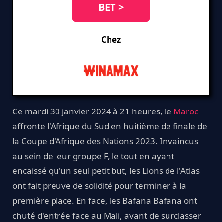
BET >
Chez
Ce mardi 30 janvier 2024 à 21 heures, le
Maroc
affronte l'Afrique du Sud en huitième de finale de
la Coupe d'Afrique des Nations 2023. Invaincus
au sein de leur groupe F, le tout en ayant
encaissé qu'un seul petit but, les Lions de l'Atlas
ont fait preuve de solidité pour terminer à la
première place. En face, les Bafana Bafana ont
chuté d'entrée face au Mali, avant de surclasser