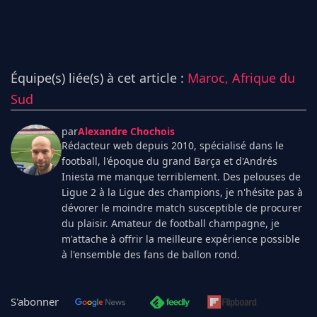
Équipe(s) liée(s) à cet article :
Maroc,
Afrique du
Sud
par
Alexandre Chochois
Rédacteur web depuis 2010, spécialisé dans le
football, l'époque du grand Barça et d'Andrés
Iniesta me manque terriblement. Des pelouses de
Ligue 2 à la Ligue des champions, je n'hésite pas à
dévorer le moindre match susceptible de procurer
du plaisir. Amateur de football champagne, je
m'attache à offrir la meilleure expérience possible
à l'ensemble des fans de ballon rond.
S'abonner