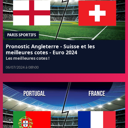
PARIS SPORTIFS
Pronostic Angleterre - Suisse et les
meilleures cotes - Euro 2024
Les meilleures cotes !
06/07/2024 à 08h00