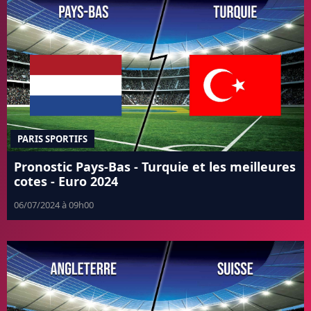
PARIS SPORTIFS
Pronostic Pays-Bas - Turquie et les meilleures
cotes - Euro 2024
06/07/2024 à 09h00