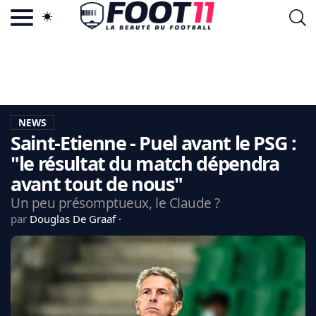
ACTU FOOTBALL POPULAIRE
FOOT11.COM
TAGS
LA TEAM
LA CHARTE
NEWS
VIE PRIVÉE
Saint-Etienne - Puel avant le PSG :
CGU
CONTACTEZ-NOUS
"le résultat du match dépendra
avant tout de nous"
Un peu présomptueux, le Claude ?
par
Douglas De Graaf
MERCATO
CDM 2026
EDF
PSG
LIGUE 1
REAL MADRID