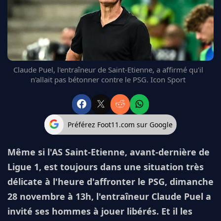
FC BARCELONE
MANCHESTER UNITED
CHELSEA
ARSENAL
BAYERN
Claude Puel, l'entraîneur de Saint-Etienne, a affirmé qu'il
L'AVIS DE LA RÉDAC'
n'allait pas bétonner contre le PSG. Icon Sport
Préférez Foot11.com sur Google
Même si l'AS Saint-Etienne, avant-dernière de
Ligue 1, est toujours dans une situation très
délicate à l'heure d'affronter le PSG, dimanche
28 novembre à 13h, l'entraîneur Claude Puel a
invité ses hommes à jouer libérés. Et il les