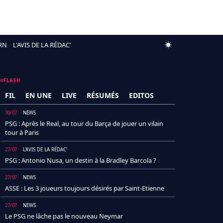
RN
L'AVIS DE LA RÉDAC'
FLASH
FIL
EN UNE
LIVE
RÉSUMÉS
EDITOS
30/07
NEWS
PSG : Après le Real, au tour du Barça de jouer un vilain
tour à Paris
27/07
L'AVIS DE LA RÉDAC'
PSG : Antonio Nusa, un destin à la Bradley Barcola ?
27/07
NEWS
ASSE : Les 3 joueurs toujours désirés par Saint-Etienne
27/07
NEWS
Le PSG ne lâche pas le nouveau Neymar