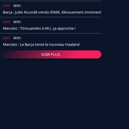
27/07
NEWS
Barça : Jules Koundé vendu 65M€, dénouement imminent
26/07
NEWS
Mercato : Tchouaméni à MU, ça approche !
26/07
NEWS
Mercato : Le Barça tente le nouveau Haaland
VOIR PLUS
26/07
NEWS
Real Madrid : Un socio annonce la date et le transfert de
Yan Diomande
25/07
NEWS
PSG : Après Arsenal, un autre club lâche l'affaire pour
Barcola
24/07
NEWS
Barça : Karim Adeyemi sème déjà la zizanie dans le
vestiaire !
24/07
L'AVIS DE LA RÉDAC'
Real Madrid : Pourquoi l'arrivée de Michael Olise va