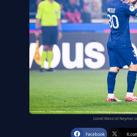
Lionel Messi et Neymar so
Facebook
X.co