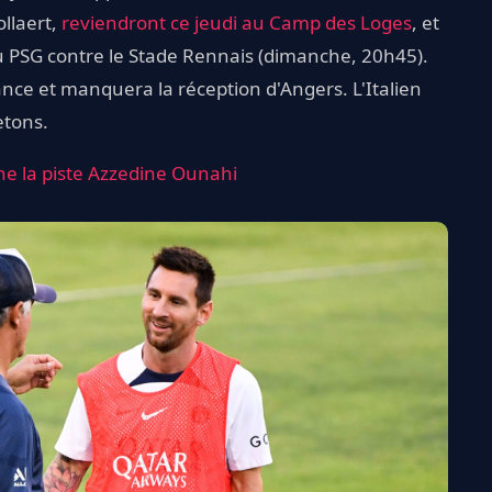
ollaert,
reviendront ce jeudi au Camp des Loges
, et
u PSG contre le Stade Rennais (dimanche, 20h45).
ance et manquera la réception d'Angers. L'Italien
etons.
ne la piste Azzedine Ounahi