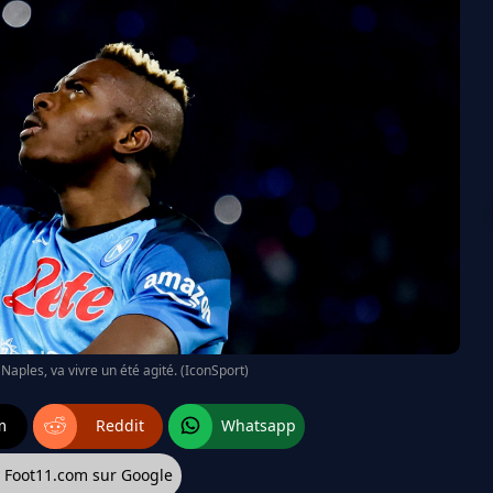
Naples, va vivre un été agité. (IconSport)
m
Reddit
Whatsapp
z Foot11.com sur Google