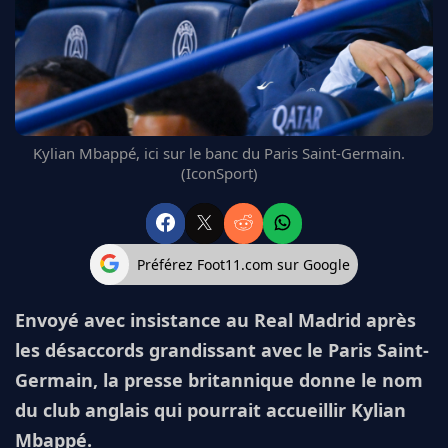
FC BARCELONE
MANCHESTER UNITED
CHELSEA
ARSENAL
BAYERN
L'AVIS DE LA RÉDAC'
Kylian Mbappé, ici sur le banc du Paris Saint-Germain.
(IconSport)
Préférez Foot11.com sur Google
Envoyé avec insistance au Real Madrid après
les désaccords grandissant avec le Paris Saint-
Germain, la presse britannique donne le nom
du club anglais qui pourrait accueillir Kylian
Mbappé.