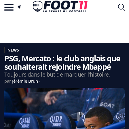
ACTU FOOTBALL POPULAIRE
FOOT11.COM
TAGS
LA TEAM
LA CHARTE
NEWS
VIE PRIVÉE
PSG, Mercato : le club anglais que
CGU
CONTACTEZ-NOUS
souhaiterait rejoindre Mbappé
Toujours dans le but de marquer l'histoire.
par
Jérémie Brun
MERCATO
CDM 2026
EDF
PSG
LIGUE 1
REAL MADRID