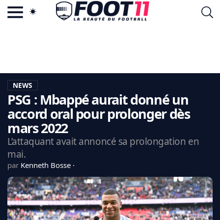
ACTU FOOTBALL POPULAIRE
FOOT11.COM
TAGS
LA TEAM
LA CHARTE
NEWS
VIE PRIVÉE
PSG : Mbappé aurait donné un
CGU
CONTACTEZ-NOUS
accord oral pour prolonger dès
mars 2022
L’attaquant avait annoncé sa prolongation en
mai.
MERCATO
par
Kenneth Bosse
CDM 2026
EDF
PSG
LIGUE 1
REAL MADRID