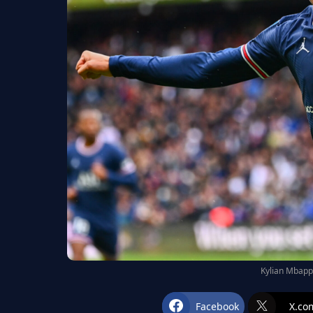
Kylian Mbapp
Facebook
X.co