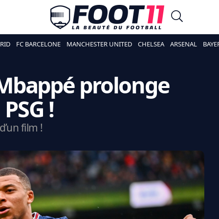
RID
FC BARCELONE
MANCHESTER UNITED
CHELSEA
ARSENAL
BAYE
an Mbappé prolonge
 PSG !
’un film !