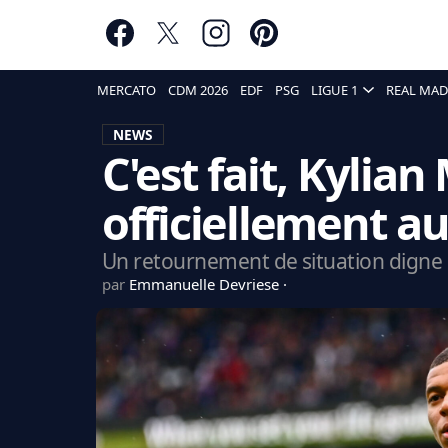
MERCATO
CDM 2026
EDF
PSG
LIGUE 1
REAL MAD
NEWS
C'est fait, Kyli
officiellement au
Un retournement de situation digne d
par
Emmanuelle Devriese