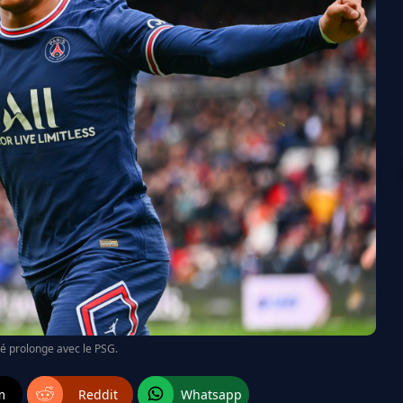
é prolonge avec le PSG.
m
Reddit
Whatsapp