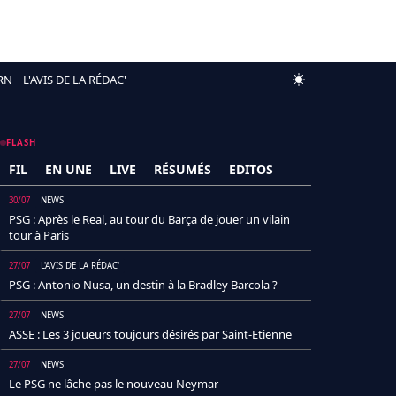
RN
L'AVIS DE LA RÉDAC'
FLASH
FIL
EN UNE
LIVE
RÉSUMÉS
EDITOS
30/07
NEWS
PSG : Après le Real, au tour du Barça de jouer un vilain
tour à Paris
27/07
L'AVIS DE LA RÉDAC'
PSG : Antonio Nusa, un destin à la Bradley Barcola ?
27/07
NEWS
ASSE : Les 3 joueurs toujours désirés par Saint-Etienne
27/07
NEWS
Le PSG ne lâche pas le nouveau Neymar