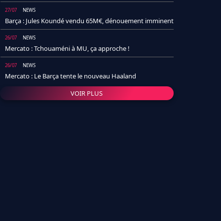
27/07
NEWS
Barça : Jules Koundé vendu 65M€, dénouement imminent
26/07
NEWS
Mercato : Tchouaméni à MU, ça approche !
26/07
NEWS
Mercato : Le Barça tente le nouveau Haaland
VOIR PLUS
26/07
NEWS
Real Madrid : Un socio annonce la date et le transfert de
Yan Diomande
25/07
NEWS
PSG : Après Arsenal, un autre club lâche l'affaire pour
Barcola
24/07
NEWS
Barça : Karim Adeyemi sème déjà la zizanie dans le
vestiaire !
24/07
L'AVIS DE LA RÉDAC'
Real Madrid : Pourquoi l'arrivée de Michael Olise va