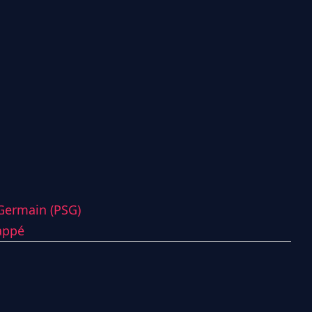
-Germain (PSG)
appé