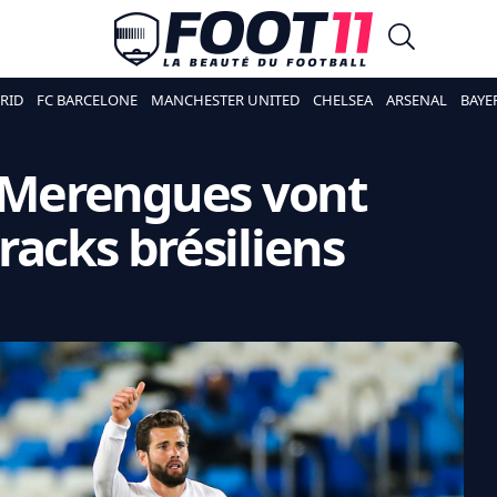
RID
FC BARCELONE
MANCHESTER UNITED
CHELSEA
ARSENAL
BAYE
s Merengues vont
racks brésiliens