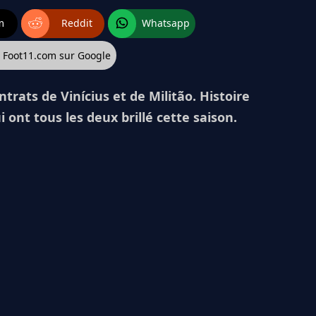
m
Reddit
Whatsapp
z Foot11.com sur Google
trats de Vinícius et de Militão. Histoire
i ont tous les deux brillé cette saison.