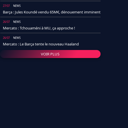
27/07
NEWS
Barça : Jules Koundé vendu 65M€, dénouement imminent
26/07
NEWS
Mercato : Tchouaméni à MU, ça approche !
26/07
NEWS
Mercato : Le Barça tente le nouveau Haaland
VOIR PLUS
26/07
NEWS
Real Madrid : Un socio annonce la date et le transfert de
Yan Diomande
25/07
NEWS
PSG : Après Arsenal, un autre club lâche l'affaire pour
Barcola
24/07
NEWS
Barça : Karim Adeyemi sème déjà la zizanie dans le
vestiaire !
24/07
L'AVIS DE LA RÉDAC'
Real Madrid : Pourquoi l'arrivée de Michael Olise va