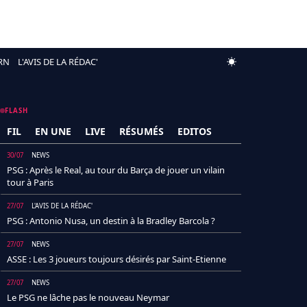
RN
L'AVIS DE LA RÉDAC'
FLASH
FIL
EN UNE
LIVE
RÉSUMÉS
EDITOS
30/07
NEWS
PSG : Après le Real, au tour du Barça de jouer un vilain
tour à Paris
27/07
L'AVIS DE LA RÉDAC'
PSG : Antonio Nusa, un destin à la Bradley Barcola ?
27/07
NEWS
ASSE : Les 3 joueurs toujours désirés par Saint-Etienne
27/07
NEWS
Le PSG ne lâche pas le nouveau Neymar